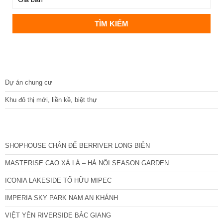
DỰ ÁN
Dự án chung cư
Khu đô thị mới, liền kề, biệt thự
CÁC DỰ ÁN MỚI NHẤT
SHOPHOUSE CHÂN ĐẾ BERRIVER LONG BIÊN
MASTERISE CAO XÀ LÁ – HÀ NỘI SEASON GARDEN
ICONIA LAKESIDE TỐ HỮU MIPEC
IMPERIA SKY PARK NAM AN KHÁNH
VIỆT YÊN RIVERSIDE BẮC GIANG