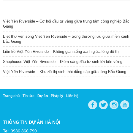
TIN NỔI BẬT
Việt Yên Riverside – Cơ hội đầu tư vàng giữa trung tâm công nghiệp Bắc
Giang
Biệt thự ven sông Việt Yên Riverside – Sống thượng lưu giữa miền xanh
Bắc Giang
Liền kề Việt Yên Riverside – Không gian sống xanh giữa lòng đô thị
Shophouse Việt Yên Riverside – Điểm sáng đầu tư sinh lời bền vững
Việt Yên Riverside – Khu đô thị sinh thái đẳng cấp giữa lòng Bắc Giang
Trang chủ
Tin tức
Dự án
Pháp lý
Liên hệ
THÔNG TIN DỰ ÁN HÀ NỘI
Tel: 0986 866 790