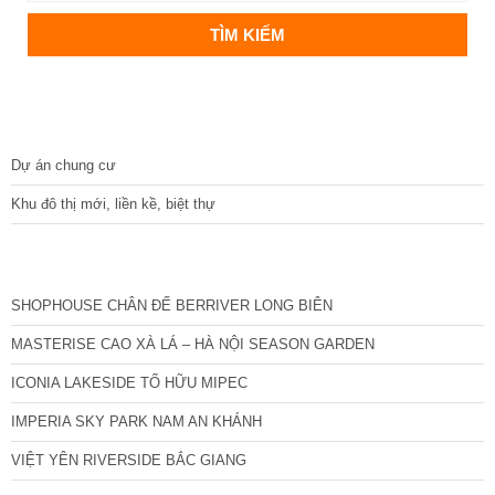
DỰ ÁN
Dự án chung cư
Khu đô thị mới, liền kề, biệt thự
CÁC DỰ ÁN MỚI NHẤT
SHOPHOUSE CHÂN ĐẾ BERRIVER LONG BIÊN
MASTERISE CAO XÀ LÁ – HÀ NỘI SEASON GARDEN
ICONIA LAKESIDE TỐ HỮU MIPEC
IMPERIA SKY PARK NAM AN KHÁNH
VIỆT YÊN RIVERSIDE BẮC GIANG