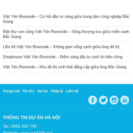
TIN NỔI BẬT
Việt Yên Riverside – Cơ hội đầu tư vàng giữa trung tâm công nghiệp Bắc
Giang
Biệt thự ven sông Việt Yên Riverside – Sống thượng lưu giữa miền xanh
Bắc Giang
Liền kề Việt Yên Riverside – Không gian sống xanh giữa lòng đô thị
Shophouse Việt Yên Riverside – Điểm sáng đầu tư sinh lời bền vững
Việt Yên Riverside – Khu đô thị sinh thái đẳng cấp giữa lòng Bắc Giang
Trang chủ
Tin tức
Dự án
Pháp lý
Liên hệ
THÔNG TIN DỰ ÁN HÀ NỘI
Tel: 0986 866 790
Website: www.land24h.net