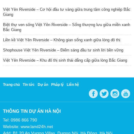
Việt Yên Riverside – Cơ hội đầu tư vàng giữa trung tâm công nghiệp Bắc
Giang
Biệt thự ven sông Việt Yên Riverside – Sống thượng lưu giữa miền xanh
Bắc Giang
Liền kề Việt Yên Riverside – Không gian sống xanh giữa lòng đô thị
Shophouse Việt Yên Riverside – Điểm sáng đầu tư sinh lời bền vững
Việt Yên Riverside – Khu đô thị sinh thái đẳng cấp giữa lòng Bắc Giang
Trang chủ
Tin tức
Dự án
Pháp lý
Liên hệ
THÔNG TIN DỰ ÁN HÀ NỘI
Tel: 0986 866 790
Website: www.land24h.net
Add: B1.20 An Vượng Villas, Dương Nội, Hà Đông, Hà Nội