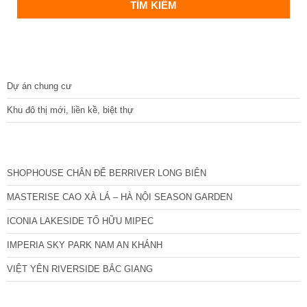
DỰ ÁN
Dự án chung cư
Khu đô thị mới, liền kề, biệt thự
CÁC DỰ ÁN MỚI NHẤT
SHOPHOUSE CHÂN ĐẾ BERRIVER LONG BIÊN
MASTERISE CAO XÀ LÁ – HÀ NỘI SEASON GARDEN
ICONIA LAKESIDE TỐ HỮU MIPEC
IMPERIA SKY PARK NAM AN KHÁNH
VIỆT YÊN RIVERSIDE BẮC GIANG
TIN NỔI BẬT