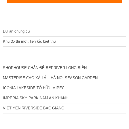
DỰ ÁN
Dự án chung cư
Khu đô thị mới, liền kề, biệt thự
CÁC DỰ ÁN MỚI NHẤT
SHOPHOUSE CHÂN ĐẾ BERRIVER LONG BIÊN
MASTERISE CAO XÀ LÁ – HÀ NỘI SEASON GARDEN
ICONIA LAKESIDE TỐ HỮU MIPEC
IMPERIA SKY PARK NAM AN KHÁNH
VIỆT YÊN RIVERSIDE BẮC GIANG
TIN NỔI BẬT