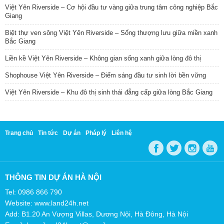
Việt Yên Riverside – Cơ hội đầu tư vàng giữa trung tâm công nghiệp Bắc
Giang
Biệt thự ven sông Việt Yên Riverside – Sống thượng lưu giữa miền xanh
Bắc Giang
Liền kề Việt Yên Riverside – Không gian sống xanh giữa lòng đô thị
Shophouse Việt Yên Riverside – Điểm sáng đầu tư sinh lời bền vững
Việt Yên Riverside – Khu đô thị sinh thái đẳng cấp giữa lòng Bắc Giang
Trang chủ
Tin tức
Dự án
Pháp lý
Liên hệ
THÔNG TIN DỰ ÁN HÀ NỘI
Tel: 0986 866 790
Website: www.land24h.net
Add: B1.20 An Vượng Villas, Dương Nội, Hà Đông, Hà Nội