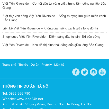
Việt Yên Riverside – Cơ hội đầu tư vàng giữa trung tâm công nghiệp Bắc
Giang
Biệt thự ven sông Việt Yên Riverside – Sống thượng lưu giữa miền xanh
Bắc Giang
Liền kề Việt Yên Riverside – Không gian sống xanh giữa lòng đô thị
Shophouse Việt Yên Riverside – Điểm sáng đầu tư sinh lời bền vững
Việt Yên Riverside – Khu đô thị sinh thái đẳng cấp giữa lòng Bắc Giang
Trang chủ
Tin tức
Dự án
Pháp lý
Liên hệ
THÔNG TIN DỰ ÁN HÀ NỘI
Tel: 0986 866 790
Website: www.land24h.net
Add: B1.20 An Vượng Villas, Dương Nội, Hà Đông, Hà Nội