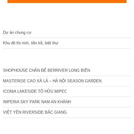
DỰ ÁN
Dự án chung cư
Khu đô thị mới, liền kề, biệt thự
CÁC DỰ ÁN MỚI NHẤT
SHOPHOUSE CHÂN ĐẾ BERRIVER LONG BIÊN
MASTERISE CAO XÀ LÁ – HÀ NỘI SEASON GARDEN
ICONIA LAKESIDE TỐ HỮU MIPEC
IMPERIA SKY PARK NAM AN KHÁNH
VIỆT YÊN RIVERSIDE BẮC GIANG
TIN NỔI BẬT