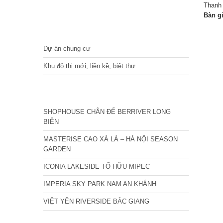
Thanh 
Bàn g
DỰ ÁN
Dự án chung cư
Khu đô thị mới, liền kề, biệt thự
CÁC DỰ ÁN MỚI NHẤT
SHOPHOUSE CHÂN ĐẾ BERRIVER LONG
BIÊN
MASTERISE CAO XÀ LÁ – HÀ NỘI SEASON
GARDEN
ICONIA LAKESIDE TỐ HỮU MIPEC
IMPERIA SKY PARK NAM AN KHÁNH
VIỆT YÊN RIVERSIDE BẮC GIANG