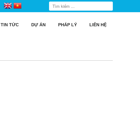
TIN TỨC
DỰ ÁN
PHÁP LÝ
LIÊN HỆ