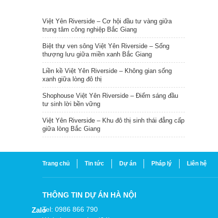
TIN NỔI BẬT
Việt Yên Riverside – Cơ hội đầu tư vàng giữa
trung tâm công nghiệp Bắc Giang
Biệt thự ven sông Việt Yên Riverside – Sống
thượng lưu giữa miền xanh Bắc Giang
Liền kề Việt Yên Riverside – Không gian sống
xanh giữa lòng đô thị
Shophouse Việt Yên Riverside – Điểm sáng đầu
tư sinh lời bền vững
Việt Yên Riverside – Khu đô thị sinh thái đẳng cấp
giữa lòng Bắc Giang
Trang chủ
Tin tức
Dự án
Pháp lý
Liên hệ
THÔNG TIN DỰ ÁN HÀ NỘI
Tel: 0986 866 790
Zalo