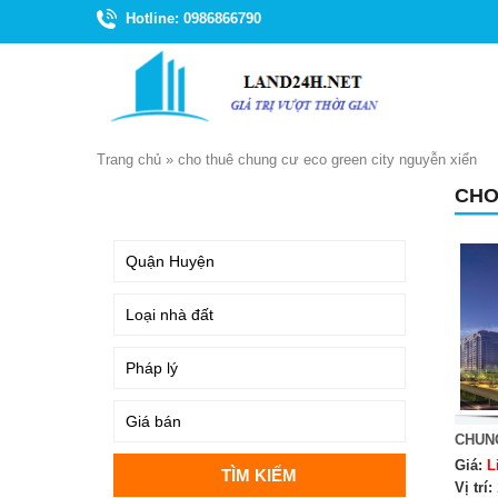
Hotline: 0986866790
Trang chủ
»
cho thuê chung cư eco green city nguyễn xiển
CHO
TÌM KIẾM
CHUN
Giá:
L
Vị trí: