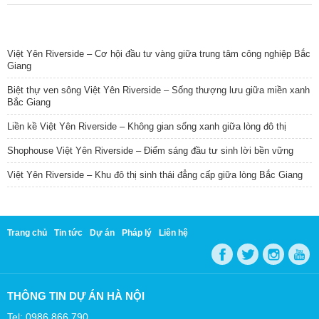
TIN NỔI BẬT
Việt Yên Riverside – Cơ hội đầu tư vàng giữa trung tâm công nghiệp Bắc
Giang
Biệt thự ven sông Việt Yên Riverside – Sống thượng lưu giữa miền xanh
Bắc Giang
Liền kề Việt Yên Riverside – Không gian sống xanh giữa lòng đô thị
Shophouse Việt Yên Riverside – Điểm sáng đầu tư sinh lời bền vững
Việt Yên Riverside – Khu đô thị sinh thái đẳng cấp giữa lòng Bắc Giang
Trang chủ
Tin tức
Dự án
Pháp lý
Liên hệ
THÔNG TIN DỰ ÁN HÀ NỘI
Tel: 0986 866 790