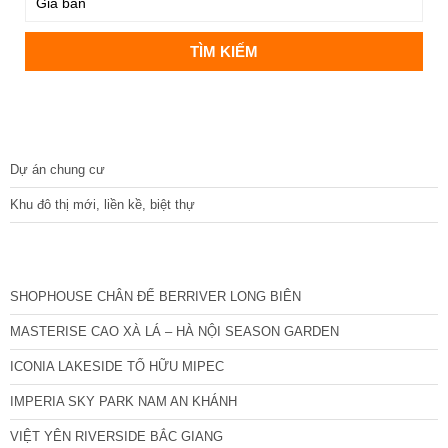
DỰ ÁN
Dự án chung cư
Khu đô thị mới, liền kề, biệt thự
CÁC DỰ ÁN MỚI NHẤT
SHOPHOUSE CHÂN ĐẾ BERRIVER LONG BIÊN
MASTERISE CAO XÀ LÁ – HÀ NỘI SEASON GARDEN
ICONIA LAKESIDE TỐ HỮU MIPEC
IMPERIA SKY PARK NAM AN KHÁNH
VIỆT YÊN RIVERSIDE BẮC GIANG