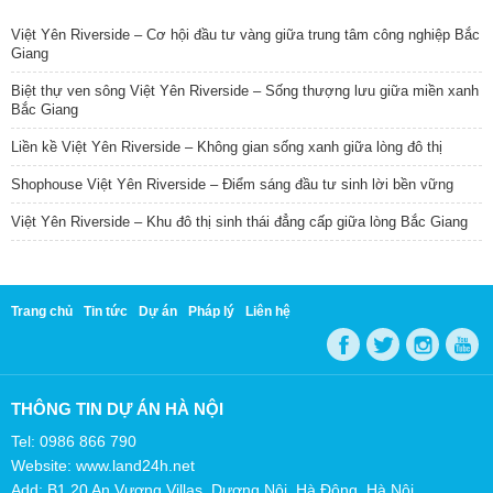
Việt Yên Riverside – Cơ hội đầu tư vàng giữa trung tâm công nghiệp Bắc
Giang
Biệt thự ven sông Việt Yên Riverside – Sống thượng lưu giữa miền xanh
Bắc Giang
Liền kề Việt Yên Riverside – Không gian sống xanh giữa lòng đô thị
Shophouse Việt Yên Riverside – Điểm sáng đầu tư sinh lời bền vững
Việt Yên Riverside – Khu đô thị sinh thái đẳng cấp giữa lòng Bắc Giang
Trang chủ
Tin tức
Dự án
Pháp lý
Liên hệ
THÔNG TIN DỰ ÁN HÀ NỘI
Tel: 0986 866 790
Website: www.land24h.net
Add: B1.20 An Vượng Villas, Dương Nội, Hà Đông, Hà Nội