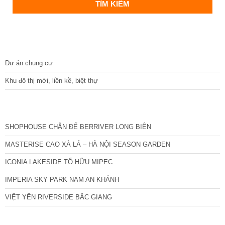
DỰ ÁN
Dự án chung cư
Khu đô thị mới, liền kề, biệt thự
CÁC DỰ ÁN MỚI NHẤT
SHOPHOUSE CHÂN ĐẾ BERRIVER LONG BIÊN
MASTERISE CAO XÀ LÁ – HÀ NỘI SEASON GARDEN
ICONIA LAKESIDE TỐ HỮU MIPEC
IMPERIA SKY PARK NAM AN KHÁNH
VIỆT YÊN RIVERSIDE BẮC GIANG
TIN NỔI BẬT