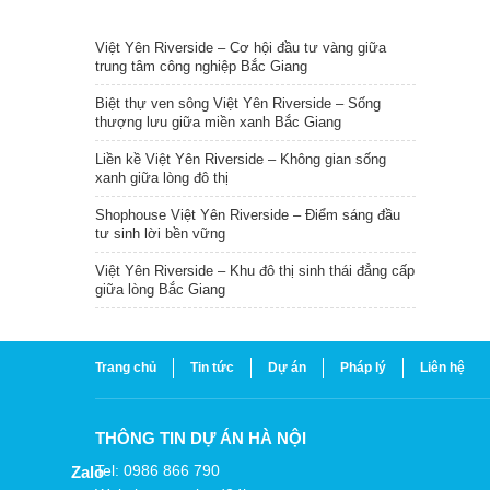
TIN NỔI BẬT
Việt Yên Riverside – Cơ hội đầu tư vàng giữa
trung tâm công nghiệp Bắc Giang
Biệt thự ven sông Việt Yên Riverside – Sống
thượng lưu giữa miền xanh Bắc Giang
Liền kề Việt Yên Riverside – Không gian sống
xanh giữa lòng đô thị
Shophouse Việt Yên Riverside – Điểm sáng đầu
tư sinh lời bền vững
Việt Yên Riverside – Khu đô thị sinh thái đẳng cấp
giữa lòng Bắc Giang
Trang chủ
Tin tức
Dự án
Pháp lý
Liên hệ
THÔNG TIN DỰ ÁN HÀ NỘI
Tel: 0986 866 790
Zalo