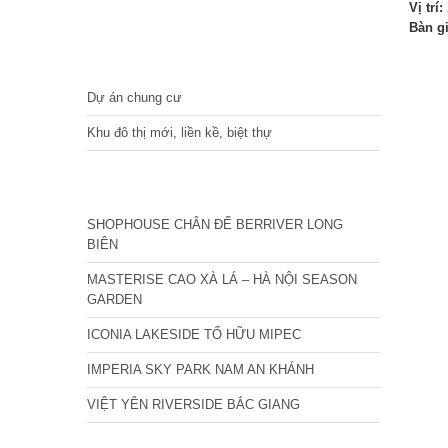
Vị trí:
Bàn g
DỰ ÁN
Dự án chung cư
Khu đô thị mới, liền kề, biệt thự
CÁC DỰ ÁN MỚI NHẤT
SHOPHOUSE CHÂN ĐẾ BERRIVER LONG
BIÊN
MASTERISE CAO XÀ LÁ – HÀ NỘI SEASON
GARDEN
ICONIA LAKESIDE TỐ HỮU MIPEC
IMPERIA SKY PARK NAM AN KHÁNH
VIỆT YÊN RIVERSIDE BẮC GIANG