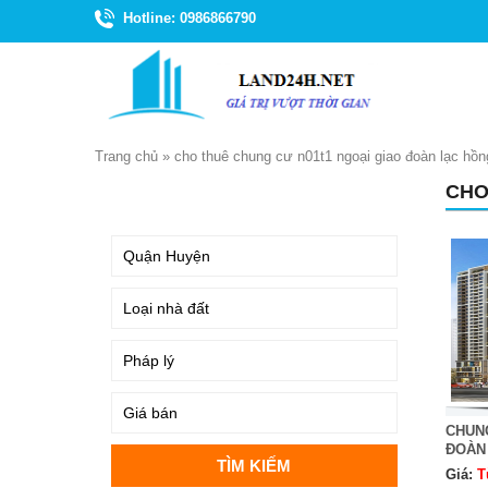
Hotline: 0986866790
Trang chủ
»
cho thuê chung cư n01t1 ngoại giao đoàn lạc hồng
CHO
TÌM KIẾM
CHUNG
ĐOÀN 
Giá:
T