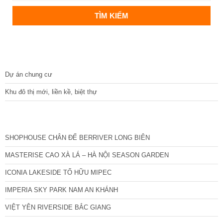
DỰ ÁN
Dự án chung cư
Khu đô thị mới, liền kề, biệt thự
CÁC DỰ ÁN MỚI NHẤT
SHOPHOUSE CHÂN ĐẾ BERRIVER LONG BIÊN
MASTERISE CAO XÀ LÁ – HÀ NỘI SEASON GARDEN
ICONIA LAKESIDE TỐ HỮU MIPEC
IMPERIA SKY PARK NAM AN KHÁNH
VIỆT YÊN RIVERSIDE BẮC GIANG