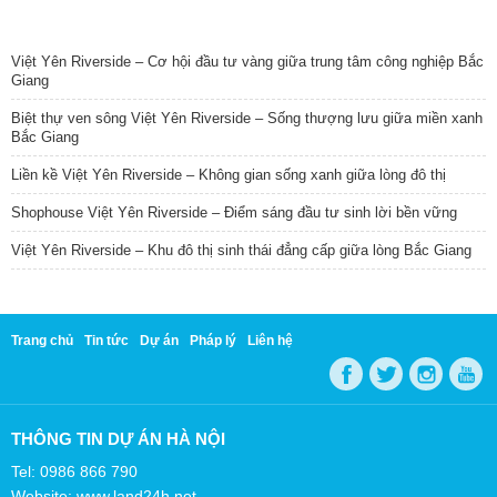
TIN NỔI BẬT
Việt Yên Riverside – Cơ hội đầu tư vàng giữa trung tâm công nghiệp Bắc
Giang
Biệt thự ven sông Việt Yên Riverside – Sống thượng lưu giữa miền xanh
Bắc Giang
Liền kề Việt Yên Riverside – Không gian sống xanh giữa lòng đô thị
Shophouse Việt Yên Riverside – Điểm sáng đầu tư sinh lời bền vững
Việt Yên Riverside – Khu đô thị sinh thái đẳng cấp giữa lòng Bắc Giang
Trang chủ
Tin tức
Dự án
Pháp lý
Liên hệ
THÔNG TIN DỰ ÁN HÀ NỘI
Tel: 0986 866 790
Website: www.land24h.net