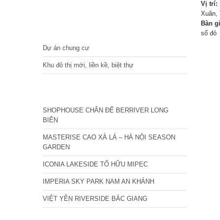
Vị trí:
Xuân, 
Bàn g
DỰ ÁN
sổ đỏ
Dự án chung cư
Khu đô thị mới, liền kề, biệt thự
CÁC DỰ ÁN MỚI NHẤT
SHOPHOUSE CHÂN ĐẾ BERRIVER LONG
BIÊN
MASTERISE CAO XÀ LÁ – HÀ NỘI SEASON
GARDEN
ICONIA LAKESIDE TỐ HỮU MIPEC
IMPERIA SKY PARK NAM AN KHÁNH
VIỆT YÊN RIVERSIDE BẮC GIANG