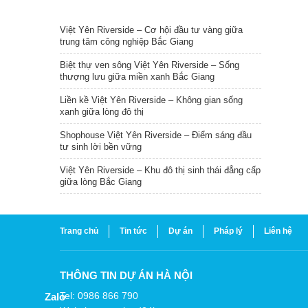
TIN NỔI BẬT
Việt Yên Riverside – Cơ hội đầu tư vàng giữa
trung tâm công nghiệp Bắc Giang
Biệt thự ven sông Việt Yên Riverside – Sống
thượng lưu giữa miền xanh Bắc Giang
Liền kề Việt Yên Riverside – Không gian sống
xanh giữa lòng đô thị
Shophouse Việt Yên Riverside – Điểm sáng đầu
tư sinh lời bền vững
Việt Yên Riverside – Khu đô thị sinh thái đẳng cấp
giữa lòng Bắc Giang
Trang chủ
Tin tức
Dự án
Pháp lý
Liên hệ
THÔNG TIN DỰ ÁN HÀ NỘI
Tel: 0986 866 790
Zalo