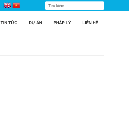
TIN TỨC
DỰ ÁN
PHÁP LÝ
LIÊN HỆ