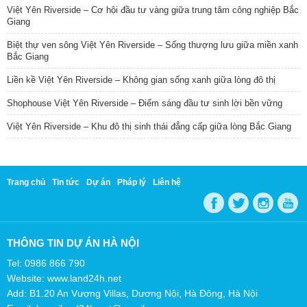
Việt Yên Riverside – Cơ hội đầu tư vàng giữa trung tâm công nghiệp Bắc
Giang
Biệt thự ven sông Việt Yên Riverside – Sống thượng lưu giữa miền xanh
Bắc Giang
Liền kề Việt Yên Riverside – Không gian sống xanh giữa lòng đô thị
Shophouse Việt Yên Riverside – Điểm sáng đầu tư sinh lời bền vững
Việt Yên Riverside – Khu đô thị sinh thái đẳng cấp giữa lòng Bắc Giang
Trang chủ
Tin tức
Dự án
Pháp lý
Liên hệ
THÔNG TIN DỰ ÁN HÀ NỘI
Tel: 0986 866 790
Website: www.land24h.net
Add: B1.20 An Vượng Villas, Dương Nội, Hà Đông, Hà Nội