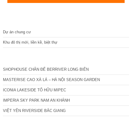
DỰ ÁN
Dự án chung cư
Khu đô thị mới, liền kề, biệt thự
CÁC DỰ ÁN MỚI NHẤT
SHOPHOUSE CHÂN ĐẾ BERRIVER LONG BIÊN
MASTERISE CAO XÀ LÁ – HÀ NỘI SEASON GARDEN
ICONIA LAKESIDE TỐ HỮU MIPEC
IMPERIA SKY PARK NAM AN KHÁNH
VIỆT YÊN RIVERSIDE BẮC GIANG
TIN NỔI BẬT