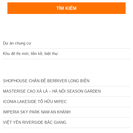
DỰ ÁN
Dự án chung cư
Khu đô thị mới, liền kề, biệt thự
CÁC DỰ ÁN MỚI NHẤT
SHOPHOUSE CHÂN ĐẾ BERRIVER LONG BIÊN
MASTERISE CAO XÀ LÁ – HÀ NỘI SEASON GARDEN
ICONIA LAKESIDE TỐ HỮU MIPEC
IMPERIA SKY PARK NAM AN KHÁNH
VIỆT YÊN RIVERSIDE BẮC GIANG