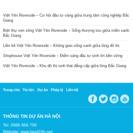
TIN NỔI BẬT
Việt Yên Riverside – Cơ hội đầu tư vàng giữa trung tâm công nghiệp Bắc
Giang
Biệt thự ven sông Việt Yên Riverside – Sống thượng lưu giữa miền xanh
Bắc Giang
Liền kề Việt Yên Riverside – Không gian sống xanh giữa lòng đô thị
Shophouse Việt Yên Riverside – Điểm sáng đầu tư sinh lời bền vững
Việt Yên Riverside – Khu đô thị sinh thái đẳng cấp giữa lòng Bắc Giang
Trang chủ
Tin tức
Dự án
Pháp lý
Liên hệ
THÔNG TIN DỰ ÁN HÀ NỘI
Tel: 0986 866 790
Website: www.land24h.net