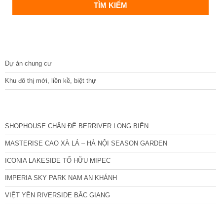
DỰ ÁN
Dự án chung cư
Khu đô thị mới, liền kề, biệt thự
CÁC DỰ ÁN MỚI NHẤT
SHOPHOUSE CHÂN ĐẾ BERRIVER LONG BIÊN
MASTERISE CAO XÀ LÁ – HÀ NỘI SEASON GARDEN
ICONIA LAKESIDE TỐ HỮU MIPEC
IMPERIA SKY PARK NAM AN KHÁNH
VIỆT YÊN RIVERSIDE BẮC GIANG