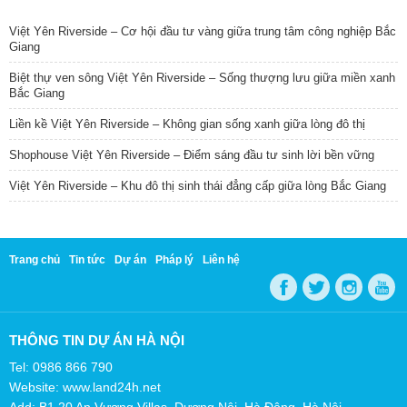
TIN NỔI BẬT
Việt Yên Riverside – Cơ hội đầu tư vàng giữa trung tâm công nghiệp Bắc
Giang
Biệt thự ven sông Việt Yên Riverside – Sống thượng lưu giữa miền xanh
Bắc Giang
Liền kề Việt Yên Riverside – Không gian sống xanh giữa lòng đô thị
Shophouse Việt Yên Riverside – Điểm sáng đầu tư sinh lời bền vững
Việt Yên Riverside – Khu đô thị sinh thái đẳng cấp giữa lòng Bắc Giang
Trang chủ
Tin tức
Dự án
Pháp lý
Liên hệ
THÔNG TIN DỰ ÁN HÀ NỘI
Tel: 0986 866 790
Website: www.land24h.net