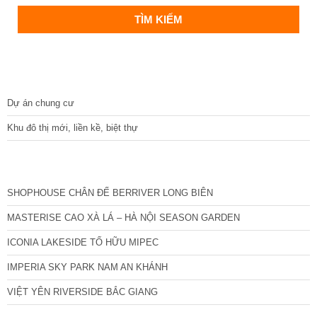
DỰ ÁN
Dự án chung cư
Khu đô thị mới, liền kề, biệt thự
CÁC DỰ ÁN MỚI NHẤT
SHOPHOUSE CHÂN ĐẾ BERRIVER LONG BIÊN
MASTERISE CAO XÀ LÁ – HÀ NỘI SEASON GARDEN
ICONIA LAKESIDE TỐ HỮU MIPEC
IMPERIA SKY PARK NAM AN KHÁNH
VIỆT YÊN RIVERSIDE BẮC GIANG