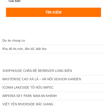
DỰ ÁN
Dự án chung cư
Khu đô thị mới, liền kề, biệt thự
CÁC DỰ ÁN MỚI NHẤT
SHOPHOUSE CHÂN ĐẾ BERRIVER LONG BIÊN
MASTERISE CAO XÀ LÁ – HÀ NỘI SEASON GARDEN
ICONIA LAKESIDE TỐ HỮU MIPEC
IMPERIA SKY PARK NAM AN KHÁNH
VIỆT YÊN RIVERSIDE BẮC GIANG