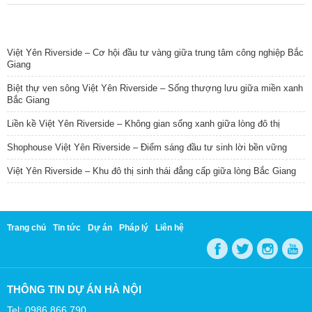
TIN NỔI BẬT
Việt Yên Riverside – Cơ hội đầu tư vàng giữa trung tâm công nghiệp Bắc
Giang
Biệt thự ven sông Việt Yên Riverside – Sống thượng lưu giữa miền xanh
Bắc Giang
Liền kề Việt Yên Riverside – Không gian sống xanh giữa lòng đô thị
Shophouse Việt Yên Riverside – Điểm sáng đầu tư sinh lời bền vững
Việt Yên Riverside – Khu đô thị sinh thái đẳng cấp giữa lòng Bắc Giang
Trang chủ
Tin tức
Dự án
Pháp lý
Liên hệ
THÔNG TIN DỰ ÁN HÀ NỘI
Tel: 0986 866 790