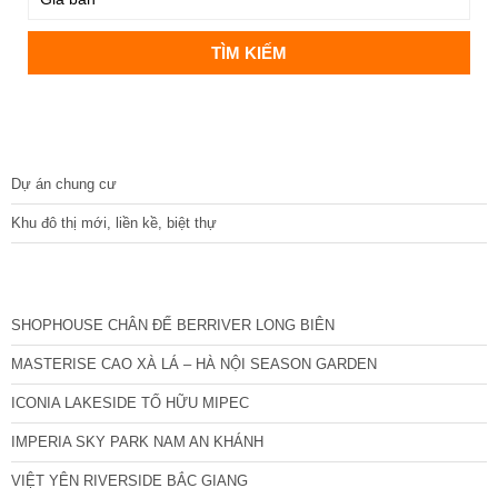
DỰ ÁN
Dự án chung cư
Khu đô thị mới, liền kề, biệt thự
CÁC DỰ ÁN MỚI NHẤT
SHOPHOUSE CHÂN ĐẾ BERRIVER LONG BIÊN
MASTERISE CAO XÀ LÁ – HÀ NỘI SEASON GARDEN
ICONIA LAKESIDE TỐ HỮU MIPEC
IMPERIA SKY PARK NAM AN KHÁNH
VIỆT YÊN RIVERSIDE BẮC GIANG