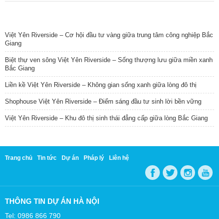
TIN NỔI BẬT
Việt Yên Riverside – Cơ hội đầu tư vàng giữa trung tâm công nghiệp Bắc
Giang
Biệt thự ven sông Việt Yên Riverside – Sống thượng lưu giữa miền xanh
Bắc Giang
Liền kề Việt Yên Riverside – Không gian sống xanh giữa lòng đô thị
Shophouse Việt Yên Riverside – Điểm sáng đầu tư sinh lời bền vững
Việt Yên Riverside – Khu đô thị sinh thái đẳng cấp giữa lòng Bắc Giang
Trang chủ
Tin tức
Dự án
Pháp lý
Liên hệ
THÔNG TIN DỰ ÁN HÀ NỘI
Tel: 0986 866 790