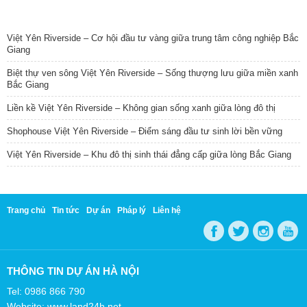
TIN NỔI BẬT
Việt Yên Riverside – Cơ hội đầu tư vàng giữa trung tâm công nghiệp Bắc
Giang
Biệt thự ven sông Việt Yên Riverside – Sống thượng lưu giữa miền xanh
Bắc Giang
Liền kề Việt Yên Riverside – Không gian sống xanh giữa lòng đô thị
Shophouse Việt Yên Riverside – Điểm sáng đầu tư sinh lời bền vững
Việt Yên Riverside – Khu đô thị sinh thái đẳng cấp giữa lòng Bắc Giang
Trang chủ
Tin tức
Dự án
Pháp lý
Liên hệ
THÔNG TIN DỰ ÁN HÀ NỘI
Tel: 0986 866 790
Website: www.land24h.net