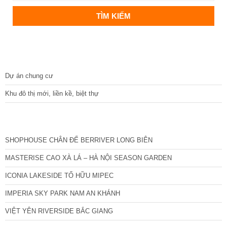
DỰ ÁN
Dự án chung cư
Khu đô thị mới, liền kề, biệt thự
CÁC DỰ ÁN MỚI NHẤT
SHOPHOUSE CHÂN ĐẾ BERRIVER LONG BIÊN
MASTERISE CAO XÀ LÁ – HÀ NỘI SEASON GARDEN
ICONIA LAKESIDE TỐ HỮU MIPEC
IMPERIA SKY PARK NAM AN KHÁNH
VIỆT YÊN RIVERSIDE BẮC GIANG