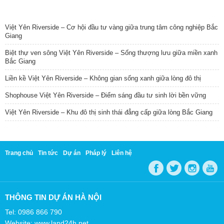
TIN NỔI BẬT
Việt Yên Riverside – Cơ hội đầu tư vàng giữa trung tâm công nghiệp Bắc
Giang
Biệt thự ven sông Việt Yên Riverside – Sống thượng lưu giữa miền xanh
Bắc Giang
Liền kề Việt Yên Riverside – Không gian sống xanh giữa lòng đô thị
Shophouse Việt Yên Riverside – Điểm sáng đầu tư sinh lời bền vững
Việt Yên Riverside – Khu đô thị sinh thái đẳng cấp giữa lòng Bắc Giang
Trang chủ
Tin tức
Dự án
Pháp lý
Liên hệ
THÔNG TIN DỰ ÁN HÀ NỘI
Tel: 0986 866 790
Website: www.land24h.net