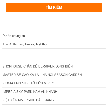
DỰ ÁN
Dự án chung cư
Khu đô thị mới, liền kề, biệt thự
CÁC DỰ ÁN MỚI NHẤT
SHOPHOUSE CHÂN ĐẾ BERRIVER LONG BIÊN
MASTERISE CAO XÀ LÁ – HÀ NỘI SEASON GARDEN
ICONIA LAKESIDE TỐ HỮU MIPEC
IMPERIA SKY PARK NAM AN KHÁNH
VIỆT YÊN RIVERSIDE BẮC GIANG