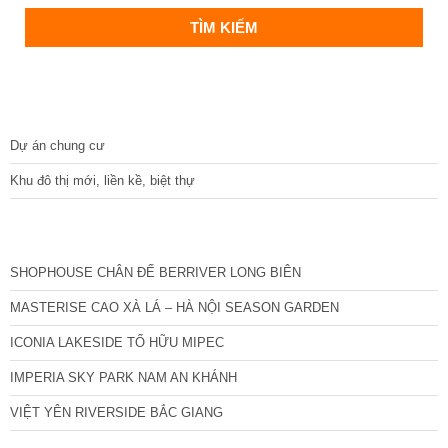
DỰ ÁN
Dự án chung cư
Khu đô thị mới, liền kề, biệt thự
CÁC DỰ ÁN MỚI NHẤT
SHOPHOUSE CHÂN ĐẾ BERRIVER LONG BIÊN
MASTERISE CAO XÀ LÁ – HÀ NỘI SEASON GARDEN
ICONIA LAKESIDE TỐ HỮU MIPEC
IMPERIA SKY PARK NAM AN KHÁNH
VIỆT YÊN RIVERSIDE BẮC GIANG