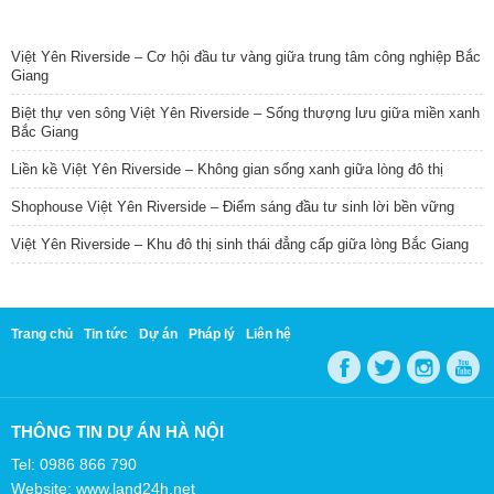
TIN NỔI BẬT
Việt Yên Riverside – Cơ hội đầu tư vàng giữa trung tâm công nghiệp Bắc
Giang
Biệt thự ven sông Việt Yên Riverside – Sống thượng lưu giữa miền xanh
Bắc Giang
Liền kề Việt Yên Riverside – Không gian sống xanh giữa lòng đô thị
Shophouse Việt Yên Riverside – Điểm sáng đầu tư sinh lời bền vững
Việt Yên Riverside – Khu đô thị sinh thái đẳng cấp giữa lòng Bắc Giang
Trang chủ
Tin tức
Dự án
Pháp lý
Liên hệ
THÔNG TIN DỰ ÁN HÀ NỘI
Tel: 0986 866 790
Website: www.land24h.net