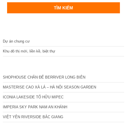
DỰ ÁN
Dự án chung cư
Khu đô thị mới, liền kề, biệt thự
CÁC DỰ ÁN MỚI NHẤT
SHOPHOUSE CHÂN ĐẾ BERRIVER LONG BIÊN
MASTERISE CAO XÀ LÁ – HÀ NỘI SEASON GARDEN
ICONIA LAKESIDE TỐ HỮU MIPEC
IMPERIA SKY PARK NAM AN KHÁNH
VIỆT YÊN RIVERSIDE BẮC GIANG