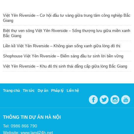
TIN NỔI BẬT
Việt Yên Riverside – Cơ hội đầu tư vàng giữa trung tâm công nghiệp Bắc
Giang
Biệt thự ven sông Việt Yên Riverside – Sống thượng lưu giữa miền xanh
Bắc Giang
Liền kề Việt Yên Riverside – Không gian sống xanh giữa lòng đô thị
Shophouse Việt Yên Riverside – Điểm sáng đầu tư sinh lời bền vững
Việt Yên Riverside – Khu đô thị sinh thái đẳng cấp giữa lòng Bắc Giang
Trang chủ
Tin tức
Dự án
Pháp lý
Liên hệ
THÔNG TIN DỰ ÁN HÀ NỘI
Tel: 0986 866 790
Website: www.land24h.net