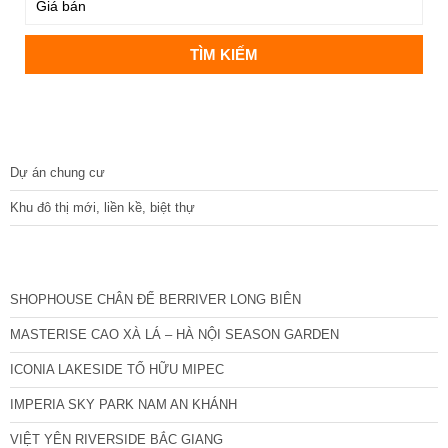
DỰ ÁN
Dự án chung cư
Khu đô thị mới, liền kề, biệt thự
CÁC DỰ ÁN MỚI NHẤT
SHOPHOUSE CHÂN ĐẾ BERRIVER LONG BIÊN
MASTERISE CAO XÀ LÁ – HÀ NỘI SEASON GARDEN
ICONIA LAKESIDE TỐ HỮU MIPEC
IMPERIA SKY PARK NAM AN KHÁNH
VIỆT YÊN RIVERSIDE BẮC GIANG