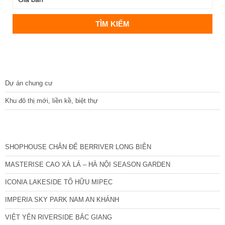
DỰ ÁN
Dự án chung cư
Khu đô thị mới, liền kề, biệt thự
CÁC DỰ ÁN MỚI NHẤT
SHOPHOUSE CHÂN ĐẾ BERRIVER LONG BIÊN
MASTERISE CAO XÀ LÁ – HÀ NỘI SEASON GARDEN
ICONIA LAKESIDE TỐ HỮU MIPEC
IMPERIA SKY PARK NAM AN KHÁNH
VIỆT YÊN RIVERSIDE BẮC GIANG