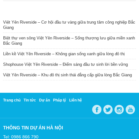
TIN NỔI BẬT
Việt Yên Riverside – Cơ hội đầu tư vàng giữa trung tâm công nghiệp Bắc
Giang
Biệt thự ven sông Việt Yên Riverside – Sống thượng lưu giữa miền xanh
Bắc Giang
Liền kề Việt Yên Riverside – Không gian sống xanh giữa lòng đô thị
Shophouse Việt Yên Riverside – Điểm sáng đầu tư sinh lời bền vững
Việt Yên Riverside – Khu đô thị sinh thái đẳng cấp giữa lòng Bắc Giang
Trang chủ
Tin tức
Dự án
Pháp lý
Liên hệ
THÔNG TIN DỰ ÁN HÀ NỘI
Tel: 0986 866 790