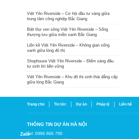
TIN NỔI BẬT
Việt Yên Riverside – Cơ hội đầu tư vàng giữa
trung tâm công nghiệp Bắc Giang
Biệt thự ven sông Việt Yên Riverside – Sống
thượng lưu giữa miền xanh Bắc Giang
Liền kề Việt Yên Riverside – Không gian sống
xanh giữa lòng đô thị
Shophouse Việt Yên Riverside – Điểm sáng đầu
tư sinh lời bền vững
Việt Yên Riverside – Khu đô thị sinh thái đẳng cấp
giữa lòng Bắc Giang
Trang chủ
Tin tức
Dự án
Pháp lý
Liên hệ
THÔNG TIN DỰ ÁN HÀ NỘI
Tel: 0986 866 790
Zalo