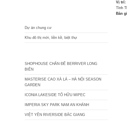
Vị trí:
Tỉnh T
Bàn g
DỰ ÁN
Dự án chung cư
Khu đô thị mới, liền kề, biệt thự
CÁC DỰ ÁN MỚI NHẤT
SHOPHOUSE CHÂN ĐẾ BERRIVER LONG
BIÊN
MASTERISE CAO XÀ LÁ – HÀ NỘI SEASON
GARDEN
ICONIA LAKESIDE TỐ HỮU MIPEC
IMPERIA SKY PARK NAM AN KHÁNH
VIỆT YÊN RIVERSIDE BẮC GIANG