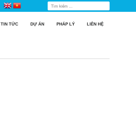
TIN TỨC
DỰ ÁN
PHÁP LÝ
LIÊN HỆ