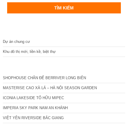
DỰ ÁN
Dự án chung cư
Khu đô thị mới, liền kề, biệt thự
CÁC DỰ ÁN MỚI NHẤT
SHOPHOUSE CHÂN ĐẾ BERRIVER LONG BIÊN
MASTERISE CAO XÀ LÁ – HÀ NỘI SEASON GARDEN
ICONIA LAKESIDE TỐ HỮU MIPEC
IMPERIA SKY PARK NAM AN KHÁNH
VIỆT YÊN RIVERSIDE BẮC GIANG