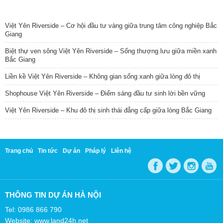
TIN NỔI BẬT
Việt Yên Riverside – Cơ hội đầu tư vàng giữa trung tâm công nghiệp Bắc
Giang
Biệt thự ven sông Việt Yên Riverside – Sống thượng lưu giữa miền xanh
Bắc Giang
Liền kề Việt Yên Riverside – Không gian sống xanh giữa lòng đô thị
Shophouse Việt Yên Riverside – Điểm sáng đầu tư sinh lời bền vững
Việt Yên Riverside – Khu đô thị sinh thái đẳng cấp giữa lòng Bắc Giang
Trang chủ
Tin tức
Dự án
Pháp lý
Liên hệ
THÔNG TIN DỰ ÁN HÀ NỘI
Tel: 0986 866 790
Website: www.land24h.net