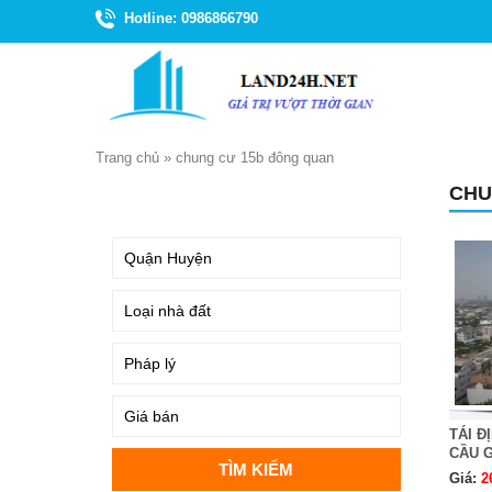
Hotline: 0986866790
Trang chủ
»
chung cư 15b đông quan
CHU
TÌM KIẾM
TÁI Đ
CẦU 
Giá:
2