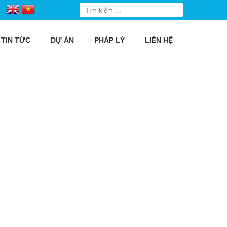
TIN TỨC
DỰ ÁN
PHÁP LÝ
LIÊN HỆ