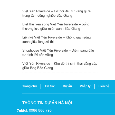
TIN NỔI BẬT
Việt Yên Riverside – Cơ hội đầu tư vàng giữa
trung tâm công nghiệp Bắc Giang
Biệt thự ven sông Việt Yên Riverside – Sống
thượng lưu giữa miền xanh Bắc Giang
Liền kề Việt Yên Riverside – Không gian sống
xanh giữa lòng đô thị
Shophouse Việt Yên Riverside – Điểm sáng đầu
tư sinh lời bền vững
Việt Yên Riverside – Khu đô thị sinh thái đẳng cấp
giữa lòng Bắc Giang
Trang chủ
Tin tức
Dự án
Pháp lý
Liên hệ
THÔNG TIN DỰ ÁN HÀ NỘI
Tel: 0986 866 790
Zalo