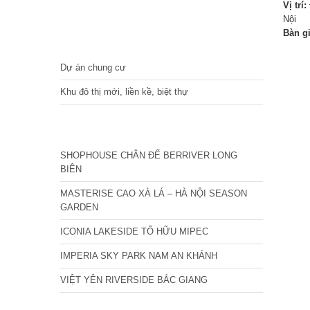
Vị trí:
Nội
Bàn g
DỰ ÁN
Dự án chung cư
Khu đô thị mới, liền kề, biệt thự
CÁC DỰ ÁN MỚI NHẤT
SHOPHOUSE CHÂN ĐẾ BERRIVER LONG
BIÊN
MASTERISE CAO XÀ LÁ – HÀ NỘI SEASON
GARDEN
ICONIA LAKESIDE TỐ HỮU MIPEC
IMPERIA SKY PARK NAM AN KHÁNH
VIỆT YÊN RIVERSIDE BẮC GIANG