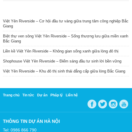
TIN NỔI BẬT
Việt Yên Riverside – Cơ hội đầu tư vàng giữa trung tâm công nghiệp Bắc
Giang
Biệt thự ven sông Việt Yên Riverside – Sống thượng lưu giữa miền xanh
Bắc Giang
Liền kề Việt Yên Riverside – Không gian sống xanh giữa lòng đô thị
Shophouse Việt Yên Riverside – Điểm sáng đầu tư sinh lời bền vững
Việt Yên Riverside – Khu đô thị sinh thái đẳng cấp giữa lòng Bắc Giang
Trang chủ
Tin tức
Dự án
Pháp lý
Liên hệ
THÔNG TIN DỰ ÁN HÀ NỘI
Tel: 0986 866 790