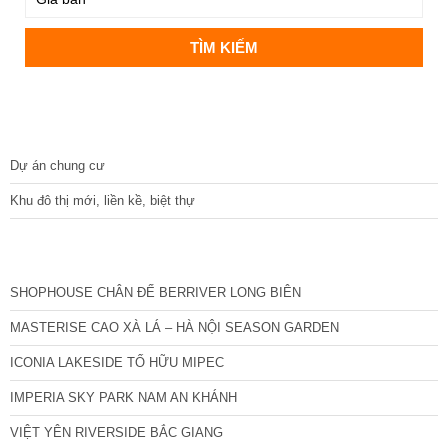
DỰ ÁN
Dự án chung cư
Khu đô thị mới, liền kề, biệt thự
CÁC DỰ ÁN MỚI NHẤT
SHOPHOUSE CHÂN ĐẾ BERRIVER LONG BIÊN
MASTERISE CAO XÀ LÁ – HÀ NỘI SEASON GARDEN
ICONIA LAKESIDE TỐ HỮU MIPEC
IMPERIA SKY PARK NAM AN KHÁNH
VIỆT YÊN RIVERSIDE BẮC GIANG