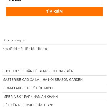
DỰ ÁN
Dự án chung cư
Khu đô thị mới, liền kề, biệt thự
CÁC DỰ ÁN MỚI NHẤT
SHOPHOUSE CHÂN ĐẾ BERRIVER LONG BIÊN
MASTERISE CAO XÀ LÁ – HÀ NỘI SEASON GARDEN
ICONIA LAKESIDE TỐ HỮU MIPEC
IMPERIA SKY PARK NAM AN KHÁNH
VIỆT YÊN RIVERSIDE BẮC GIANG