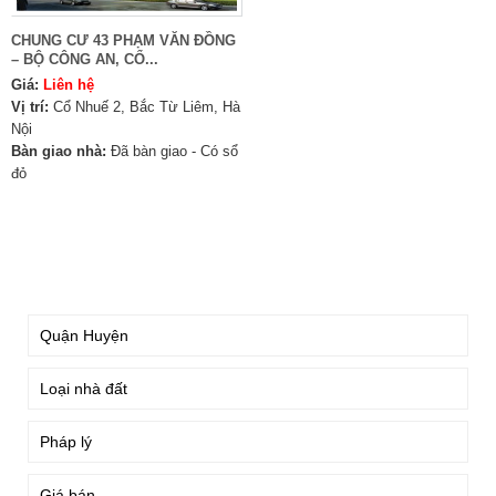
CHUNG CƯ 43 PHẠM VĂN ĐỒNG
– BỘ CÔNG AN, CỔ...
Giá:
Liên hệ
Vị trí:
Cổ Nhuế 2, Bắc Từ Liêm, Hà
Nội
Bàn giao nhà:
Đã bàn giao - Có sổ
đỏ
TÌM KIẾM