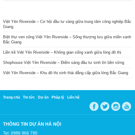
TIN NỔI BẬT
Việt Yên Riverside – Cơ hội đầu tư vàng giữa trung tâm công nghiệp Bắc
Giang
Biệt thự ven sông Việt Yên Riverside – Sống thượng lưu giữa miền xanh
Bắc Giang
Liền kề Việt Yên Riverside – Không gian sống xanh giữa lòng đô thị
Shophouse Việt Yên Riverside – Điểm sáng đầu tư sinh lời bền vững
Việt Yên Riverside – Khu đô thị sinh thái đẳng cấp giữa lòng Bắc Giang
Trang chủ
Tin tức
Dự án
Pháp lý
Liên hệ
THÔNG TIN DỰ ÁN HÀ NỘI
Tel: 0986 866 790