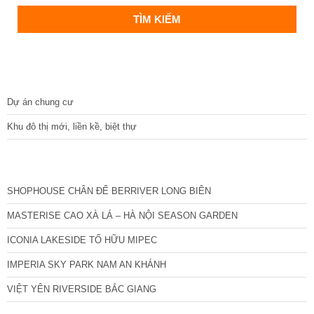
DỰ ÁN
Dự án chung cư
Khu đô thị mới, liền kề, biệt thự
CÁC DỰ ÁN MỚI NHẤT
SHOPHOUSE CHÂN ĐẾ BERRIVER LONG BIÊN
MASTERISE CAO XÀ LÁ – HÀ NỘI SEASON GARDEN
ICONIA LAKESIDE TỐ HỮU MIPEC
IMPERIA SKY PARK NAM AN KHÁNH
VIỆT YÊN RIVERSIDE BẮC GIANG