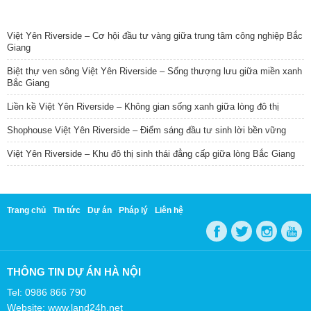
TIN NỔI BẬT
Việt Yên Riverside – Cơ hội đầu tư vàng giữa trung tâm công nghiệp Bắc
Giang
Biệt thự ven sông Việt Yên Riverside – Sống thượng lưu giữa miền xanh
Bắc Giang
Liền kề Việt Yên Riverside – Không gian sống xanh giữa lòng đô thị
Shophouse Việt Yên Riverside – Điểm sáng đầu tư sinh lời bền vững
Việt Yên Riverside – Khu đô thị sinh thái đẳng cấp giữa lòng Bắc Giang
Trang chủ
Tin tức
Dự án
Pháp lý
Liên hệ
THÔNG TIN DỰ ÁN HÀ NỘI
Tel: 0986 866 790
Website: www.land24h.net