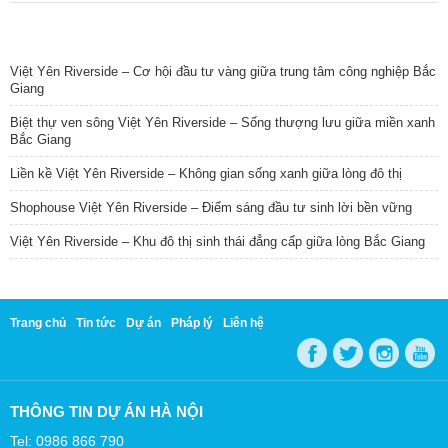
TIN NỔI BẬT
Việt Yên Riverside – Cơ hội đầu tư vàng giữa trung tâm công nghiệp Bắc
Giang
Biệt thự ven sông Việt Yên Riverside – Sống thượng lưu giữa miền xanh
Bắc Giang
Liền kề Việt Yên Riverside – Không gian sống xanh giữa lòng đô thị
Shophouse Việt Yên Riverside – Điểm sáng đầu tư sinh lời bền vững
Việt Yên Riverside – Khu đô thị sinh thái đẳng cấp giữa lòng Bắc Giang
Trang chủ
Tin tức
Dự án
Pháp lý
Liên hệ
THÔNG TIN DỰ ÁN HÀ NỘI
Tel: 0986 866 790