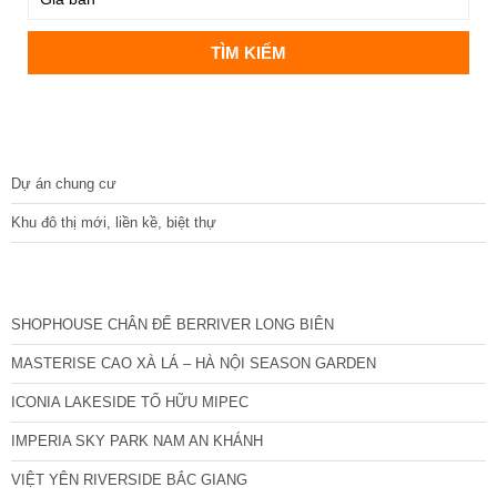
DỰ ÁN
Dự án chung cư
Khu đô thị mới, liền kề, biệt thự
CÁC DỰ ÁN MỚI NHẤT
SHOPHOUSE CHÂN ĐẾ BERRIVER LONG BIÊN
MASTERISE CAO XÀ LÁ – HÀ NỘI SEASON GARDEN
ICONIA LAKESIDE TỐ HỮU MIPEC
IMPERIA SKY PARK NAM AN KHÁNH
VIỆT YÊN RIVERSIDE BẮC GIANG