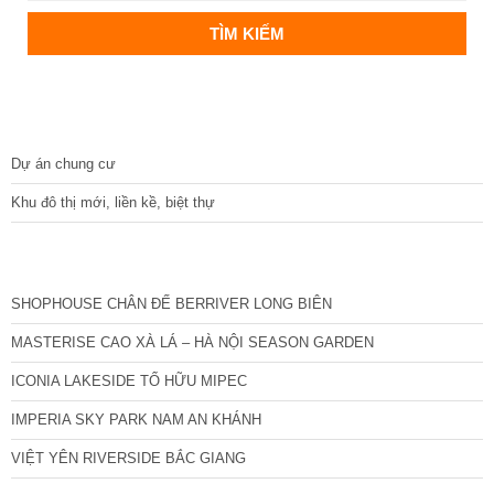
DỰ ÁN
Dự án chung cư
Khu đô thị mới, liền kề, biệt thự
CÁC DỰ ÁN MỚI NHẤT
SHOPHOUSE CHÂN ĐẾ BERRIVER LONG BIÊN
MASTERISE CAO XÀ LÁ – HÀ NỘI SEASON GARDEN
ICONIA LAKESIDE TỐ HỮU MIPEC
IMPERIA SKY PARK NAM AN KHÁNH
VIỆT YÊN RIVERSIDE BẮC GIANG