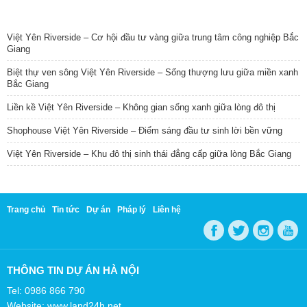
TIN NỔI BẬT
Việt Yên Riverside – Cơ hội đầu tư vàng giữa trung tâm công nghiệp Bắc
Giang
Biệt thự ven sông Việt Yên Riverside – Sống thượng lưu giữa miền xanh
Bắc Giang
Liền kề Việt Yên Riverside – Không gian sống xanh giữa lòng đô thị
Shophouse Việt Yên Riverside – Điểm sáng đầu tư sinh lời bền vững
Việt Yên Riverside – Khu đô thị sinh thái đẳng cấp giữa lòng Bắc Giang
Trang chủ
Tin tức
Dự án
Pháp lý
Liên hệ
THÔNG TIN DỰ ÁN HÀ NỘI
Tel: 0986 866 790
Website: www.land24h.net