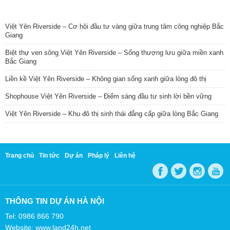
TIN NỔI BẬT
Việt Yên Riverside – Cơ hội đầu tư vàng giữa trung tâm công nghiệp Bắc
Giang
Biệt thự ven sông Việt Yên Riverside – Sống thượng lưu giữa miền xanh
Bắc Giang
Liền kề Việt Yên Riverside – Không gian sống xanh giữa lòng đô thị
Shophouse Việt Yên Riverside – Điểm sáng đầu tư sinh lời bền vững
Việt Yên Riverside – Khu đô thị sinh thái đẳng cấp giữa lòng Bắc Giang
Trang chủ
Tin tức
Dự án
Pháp lý
Liên hệ
THÔNG TIN DỰ ÁN HÀ NỘI
Tel: 0986 866 790
Website: www.land24h.net