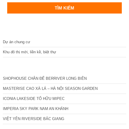
DỰ ÁN
Dự án chung cư
Khu đô thị mới, liền kề, biệt thự
CÁC DỰ ÁN MỚI NHẤT
SHOPHOUSE CHÂN ĐẾ BERRIVER LONG BIÊN
MASTERISE CAO XÀ LÁ – HÀ NỘI SEASON GARDEN
ICONIA LAKESIDE TỐ HỮU MIPEC
IMPERIA SKY PARK NAM AN KHÁNH
VIỆT YÊN RIVERSIDE BẮC GIANG