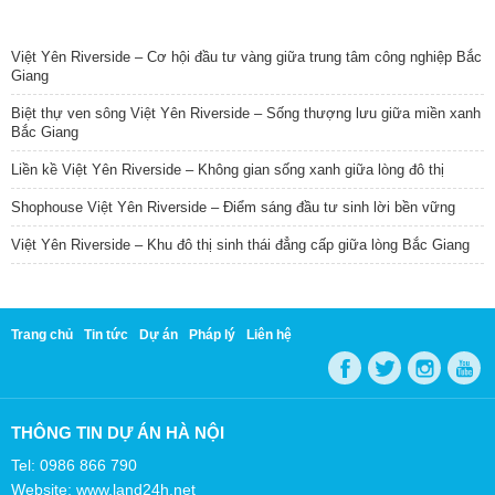
TIN NỔI BẬT
Việt Yên Riverside – Cơ hội đầu tư vàng giữa trung tâm công nghiệp Bắc
Giang
Biệt thự ven sông Việt Yên Riverside – Sống thượng lưu giữa miền xanh
Bắc Giang
Liền kề Việt Yên Riverside – Không gian sống xanh giữa lòng đô thị
Shophouse Việt Yên Riverside – Điểm sáng đầu tư sinh lời bền vững
Việt Yên Riverside – Khu đô thị sinh thái đẳng cấp giữa lòng Bắc Giang
Trang chủ
Tin tức
Dự án
Pháp lý
Liên hệ
THÔNG TIN DỰ ÁN HÀ NỘI
Tel: 0986 866 790
Website: www.land24h.net