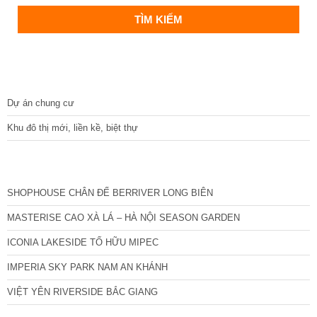
DỰ ÁN
Dự án chung cư
Khu đô thị mới, liền kề, biệt thự
CÁC DỰ ÁN MỚI NHẤT
SHOPHOUSE CHÂN ĐẾ BERRIVER LONG BIÊN
MASTERISE CAO XÀ LÁ – HÀ NỘI SEASON GARDEN
ICONIA LAKESIDE TỐ HỮU MIPEC
IMPERIA SKY PARK NAM AN KHÁNH
VIỆT YÊN RIVERSIDE BẮC GIANG