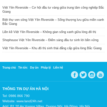
Việt Yên Riverside – Cơ hội đầu tư vàng giữa trung tâm công nghiệp Bắc
Giang
Biệt thự ven sông Việt Yên Riverside – Sống thượng lưu giữa miền xanh
Bắc Giang
Liền kề Việt Yên Riverside – Không gian sống xanh giữa lòng đô thị
Shophouse Việt Yên Riverside – Điểm sáng đầu tư sinh lời bền vững
Việt Yên Riverside – Khu đô thị sinh thái đẳng cấp giữa lòng Bắc Giang
Trang chủ
Tin tức
Dự án
Pháp lý
Liên hệ
THÔNG TIN DỰ ÁN HÀ NỘI
Tel: 0986 866 790
Website: www.land24h.net
Add: B1.20 An Vượng Villas, Dương Nội, Hà Đông, Hà Nội