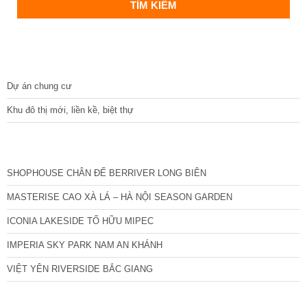
DỰ ÁN
Dự án chung cư
Khu đô thị mới, liền kề, biệt thự
CÁC DỰ ÁN MỚI NHẤT
SHOPHOUSE CHÂN ĐẾ BERRIVER LONG BIÊN
MASTERISE CAO XÀ LÁ – HÀ NỘI SEASON GARDEN
ICONIA LAKESIDE TỐ HỮU MIPEC
IMPERIA SKY PARK NAM AN KHÁNH
VIỆT YÊN RIVERSIDE BẮC GIANG
TIN NỔI BẬT