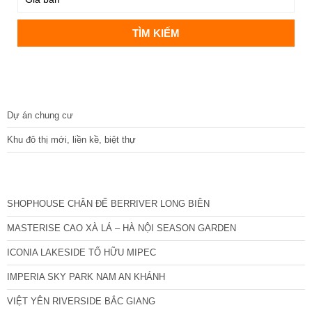
DỰ ÁN
Dự án chung cư
Khu đô thị mới, liền kề, biệt thự
CÁC DỰ ÁN MỚI NHẤT
SHOPHOUSE CHÂN ĐẾ BERRIVER LONG BIÊN
MASTERISE CAO XÀ LÁ – HÀ NỘI SEASON GARDEN
ICONIA LAKESIDE TỐ HỮU MIPEC
IMPERIA SKY PARK NAM AN KHÁNH
VIỆT YÊN RIVERSIDE BẮC GIANG