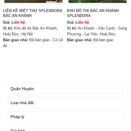
LIỀN KỀ BIỆT THỰ SPLENDORA
KHU ĐÔ THỊ BẮC AN KHÁNH
BẮC AN KHÁNH
SPLENDORA
Giá:
Liên hệ
Giá:
Liên hệ
Vị trí:
Khu đô thị Bắc An Khánh,
Vị trí:
An Khánh - Vân Canh - Song
Hoài Đức, Hà Nội
Phương - Lại Yên, Hoài Đức
Bàn giao nhà:
Đã bàn giao - Có sổ
Bàn giao nhà:
Đã bàn giao
đỏ
TÌM KIẾM