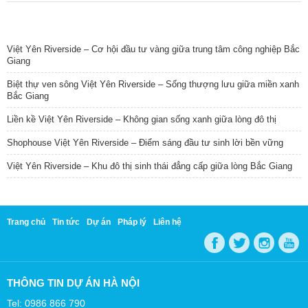
TIN NỔI BẬT
Việt Yên Riverside – Cơ hội đầu tư vàng giữa trung tâm công nghiệp Bắc
Giang
Biệt thự ven sông Việt Yên Riverside – Sống thượng lưu giữa miền xanh
Bắc Giang
Liền kề Việt Yên Riverside – Không gian sống xanh giữa lòng đô thị
Shophouse Việt Yên Riverside – Điểm sáng đầu tư sinh lời bền vững
Việt Yên Riverside – Khu đô thị sinh thái đẳng cấp giữa lòng Bắc Giang
Trang chủ
Tin tức
Dự án
Pháp lý
Liên hệ
THÔNG TIN DỰ ÁN HÀ NỘI
Tel: 0986 866 790