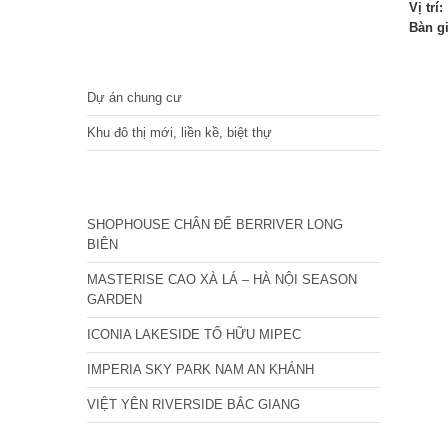
Vị trí:
Bàn g
DỰ ÁN
Dự án chung cư
Khu đô thị mới, liền kề, biệt thự
CÁC DỰ ÁN MỚI NHẤT
SHOPHOUSE CHÂN ĐẾ BERRIVER LONG
BIÊN
MASTERISE CAO XÀ LÁ – HÀ NỘI SEASON
GARDEN
ICONIA LAKESIDE TỐ HỮU MIPEC
IMPERIA SKY PARK NAM AN KHÁNH
VIỆT YÊN RIVERSIDE BẮC GIANG