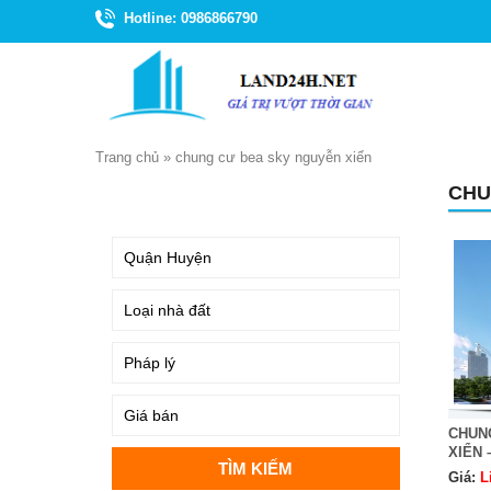
Hotline: 0986866790
Trang chủ
»
chung cư bea sky nguyễn xiển
CHU
TÌM KIẾM
CHUN
XIỂN 
Giá:
L