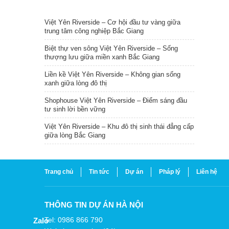
TIN NỔI BẬT
Việt Yên Riverside – Cơ hội đầu tư vàng giữa
trung tâm công nghiệp Bắc Giang
Biệt thự ven sông Việt Yên Riverside – Sống
thượng lưu giữa miền xanh Bắc Giang
Liền kề Việt Yên Riverside – Không gian sống
xanh giữa lòng đô thị
Shophouse Việt Yên Riverside – Điểm sáng đầu
tư sinh lời bền vững
Việt Yên Riverside – Khu đô thị sinh thái đẳng cấp
giữa lòng Bắc Giang
Trang chủ
Tin tức
Dự án
Pháp lý
Liên hệ
THÔNG TIN DỰ ÁN HÀ NỘI
Tel: 0986 866 790
Zalo