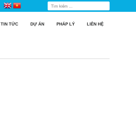
TIN TỨC
DỰ ÁN
PHÁP LÝ
LIÊN HỆ