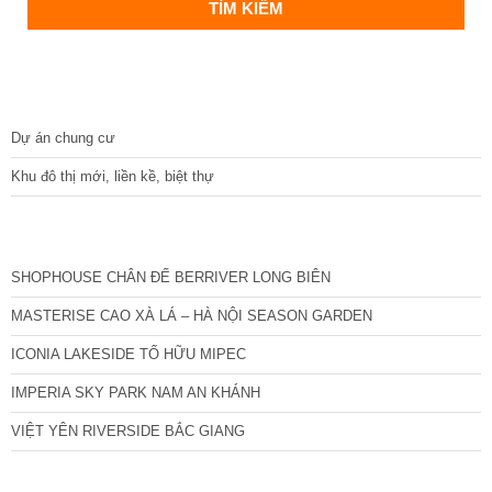
DỰ ÁN
Dự án chung cư
Khu đô thị mới, liền kề, biệt thự
CÁC DỰ ÁN MỚI NHẤT
SHOPHOUSE CHÂN ĐẾ BERRIVER LONG BIÊN
MASTERISE CAO XÀ LÁ – HÀ NỘI SEASON GARDEN
ICONIA LAKESIDE TỐ HỮU MIPEC
IMPERIA SKY PARK NAM AN KHÁNH
VIỆT YÊN RIVERSIDE BẮC GIANG
TIN NỔI BẬT