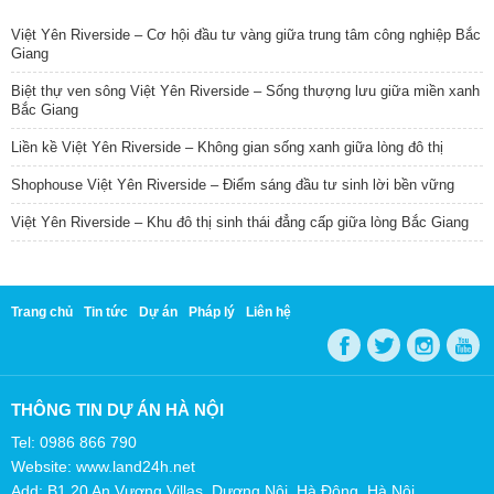
Việt Yên Riverside – Cơ hội đầu tư vàng giữa trung tâm công nghiệp Bắc
Giang
Biệt thự ven sông Việt Yên Riverside – Sống thượng lưu giữa miền xanh
Bắc Giang
Liền kề Việt Yên Riverside – Không gian sống xanh giữa lòng đô thị
Shophouse Việt Yên Riverside – Điểm sáng đầu tư sinh lời bền vững
Việt Yên Riverside – Khu đô thị sinh thái đẳng cấp giữa lòng Bắc Giang
Trang chủ
Tin tức
Dự án
Pháp lý
Liên hệ
THÔNG TIN DỰ ÁN HÀ NỘI
Tel: 0986 866 790
Website: www.land24h.net
Add: B1.20 An Vượng Villas, Dương Nội, Hà Đông, Hà Nội