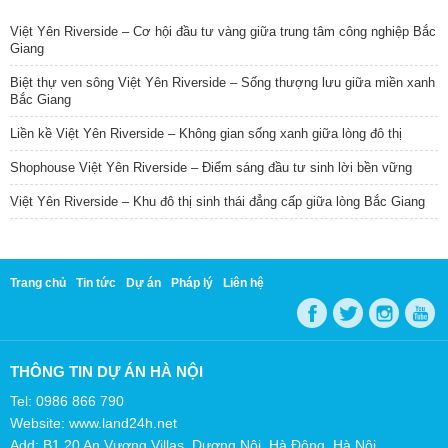
Việt Yên Riverside – Cơ hội đầu tư vàng giữa trung tâm công nghiệp Bắc
Giang
Biệt thự ven sông Việt Yên Riverside – Sống thượng lưu giữa miền xanh
Bắc Giang
Liền kề Việt Yên Riverside – Không gian sống xanh giữa lòng đô thị
Shophouse Việt Yên Riverside – Điểm sáng đầu tư sinh lời bền vững
Việt Yên Riverside – Khu đô thị sinh thái đẳng cấp giữa lòng Bắc Giang
Trang chủ
Tin tức
Dự án
Pháp lý
Liên hệ
THÔNG TIN DỰ ÁN HÀ NỘI
Tel: 0986 866 790
Website: www.land24h.net
Add: B1.20 An Vượng Villas, Dương Nội, Hà Đông, Hà Nội