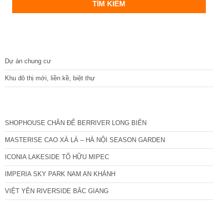
DỰ ÁN
Dự án chung cư
Khu đô thị mới, liền kề, biệt thự
CÁC DỰ ÁN MỚI NHẤT
SHOPHOUSE CHÂN ĐẾ BERRIVER LONG BIÊN
MASTERISE CAO XÀ LÁ – HÀ NỘI SEASON GARDEN
ICONIA LAKESIDE TỐ HỮU MIPEC
IMPERIA SKY PARK NAM AN KHÁNH
VIỆT YÊN RIVERSIDE BẮC GIANG
TIN NỔI BẬT