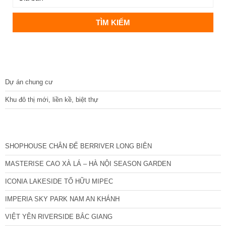
DỰ ÁN
Dự án chung cư
Khu đô thị mới, liền kề, biệt thự
CÁC DỰ ÁN MỚI NHẤT
SHOPHOUSE CHÂN ĐẾ BERRIVER LONG BIÊN
MASTERISE CAO XÀ LÁ – HÀ NỘI SEASON GARDEN
ICONIA LAKESIDE TỐ HỮU MIPEC
IMPERIA SKY PARK NAM AN KHÁNH
VIỆT YÊN RIVERSIDE BẮC GIANG