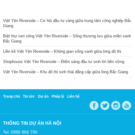
TIN NỔI BẬT
Việt Yên Riverside – Cơ hội đầu tư vàng giữa trung tâm công nghiệp Bắc
Giang
Biệt thự ven sông Việt Yên Riverside – Sống thượng lưu giữa miền xanh
Bắc Giang
Liền kề Việt Yên Riverside – Không gian sống xanh giữa lòng đô thị
Shophouse Việt Yên Riverside – Điểm sáng đầu tư sinh lời bền vững
Việt Yên Riverside – Khu đô thị sinh thái đẳng cấp giữa lòng Bắc Giang
Trang chủ
Tin tức
Dự án
Pháp lý
Liên hệ
THÔNG TIN DỰ ÁN HÀ NỘI
Tel: 0986 866 790