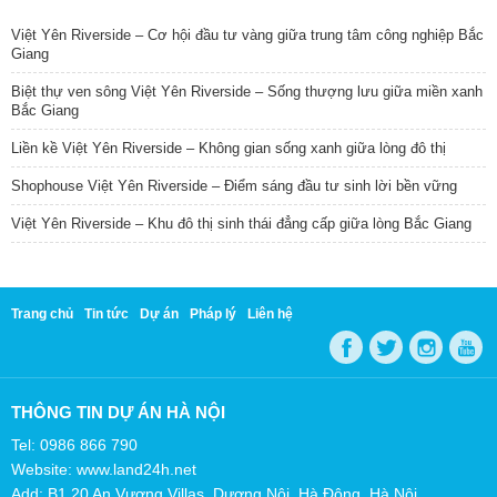
Việt Yên Riverside – Cơ hội đầu tư vàng giữa trung tâm công nghiệp Bắc
Giang
Biệt thự ven sông Việt Yên Riverside – Sống thượng lưu giữa miền xanh
Bắc Giang
Liền kề Việt Yên Riverside – Không gian sống xanh giữa lòng đô thị
Shophouse Việt Yên Riverside – Điểm sáng đầu tư sinh lời bền vững
Việt Yên Riverside – Khu đô thị sinh thái đẳng cấp giữa lòng Bắc Giang
Trang chủ
Tin tức
Dự án
Pháp lý
Liên hệ
THÔNG TIN DỰ ÁN HÀ NỘI
Tel: 0986 866 790
Website: www.land24h.net
Add: B1.20 An Vượng Villas, Dương Nội, Hà Đông, Hà Nội