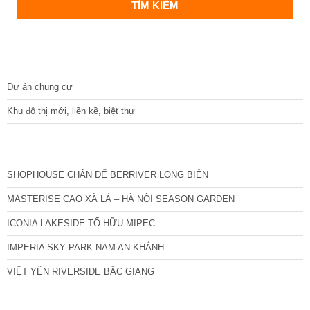
DỰ ÁN
Dự án chung cư
Khu đô thị mới, liền kề, biệt thự
CÁC DỰ ÁN MỚI NHẤT
SHOPHOUSE CHÂN ĐẾ BERRIVER LONG BIÊN
MASTERISE CAO XÀ LÁ – HÀ NỘI SEASON GARDEN
ICONIA LAKESIDE TỐ HỮU MIPEC
IMPERIA SKY PARK NAM AN KHÁNH
VIỆT YÊN RIVERSIDE BẮC GIANG
TIN NỔI BẬT