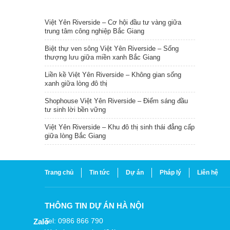
TIN NỔI BẬT
Việt Yên Riverside – Cơ hội đầu tư vàng giữa
trung tâm công nghiệp Bắc Giang
Biệt thự ven sông Việt Yên Riverside – Sống
thượng lưu giữa miền xanh Bắc Giang
Liền kề Việt Yên Riverside – Không gian sống
xanh giữa lòng đô thị
Shophouse Việt Yên Riverside – Điểm sáng đầu
tư sinh lời bền vững
Việt Yên Riverside – Khu đô thị sinh thái đẳng cấp
giữa lòng Bắc Giang
Trang chủ
Tin tức
Dự án
Pháp lý
Liên hệ
THÔNG TIN DỰ ÁN HÀ NỘI
Tel: 0986 866 790
Zalo