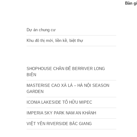
Bàn g
DỰ ÁN
Dự án chung cư
Khu đô thị mới, liền kề, biệt thự
CÁC DỰ ÁN MỚI NHẤT
SHOPHOUSE CHÂN ĐẾ BERRIVER LONG
BIÊN
MASTERISE CAO XÀ LÁ – HÀ NỘI SEASON
GARDEN
ICONIA LAKESIDE TỐ HỮU MIPEC
IMPERIA SKY PARK NAM AN KHÁNH
VIỆT YÊN RIVERSIDE BẮC GIANG