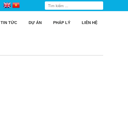
TIN TỨC
DỰ ÁN
PHÁP LÝ
LIÊN HỆ