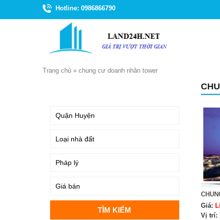
Hotline: 0986866790
Trang chủ
»
chung cư doanh nhân tower
CHU
TÌM KIẾM
CHUN
Giá:
L
Vị trí: