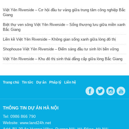
TIN NỔI BẬT
Việt Yên Riverside – Cơ hội đầu tư vàng giữa trung tâm công nghiệp Bắc
Giang
Biệt thự ven sông Việt Yên Riverside – Sống thượng lưu giữa miền xanh
Bắc Giang
Liền kề Việt Yên Riverside – Không gian sống xanh giữa lòng đô thị
Shophouse Việt Yên Riverside – Điểm sáng đầu tư sinh lời bền vững
Việt Yên Riverside – Khu đô thị sinh thái đẳng cấp giữa lòng Bắc Giang
Trang chủ
Tin tức
Dự án
Pháp lý
Liên hệ
THÔNG TIN DỰ ÁN HÀ NỘI
Tel: 0986 866 790
Website: www.land24h.net