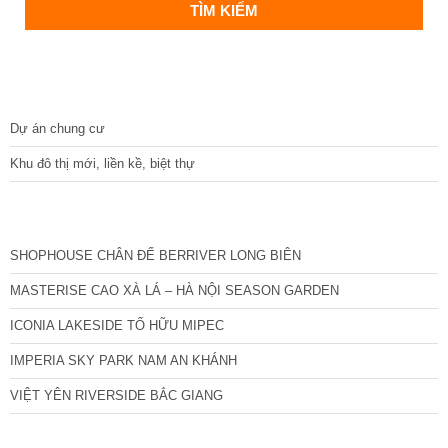
DỰ ÁN
Dự án chung cư
Khu đô thị mới, liền kề, biệt thự
CÁC DỰ ÁN MỚI NHẤT
SHOPHOUSE CHÂN ĐẾ BERRIVER LONG BIÊN
MASTERISE CAO XÀ LÁ – HÀ NỘI SEASON GARDEN
ICONIA LAKESIDE TỐ HỮU MIPEC
IMPERIA SKY PARK NAM AN KHÁNH
VIỆT YÊN RIVERSIDE BẮC GIANG