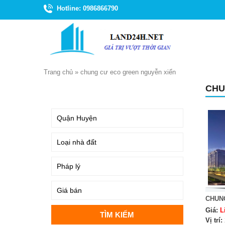
Hotline: 0986866790
Trang chủ
»
chung cư eco green nguyễn xiển
CHU
TÌM KIẾM
CHUN
Giá:
L
Vị trí: