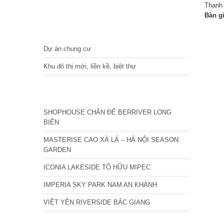
Thanh 
Bàn g
DỰ ÁN
Dự án chung cư
Khu đô thị mới, liền kề, biệt thự
CÁC DỰ ÁN MỚI NHẤT
SHOPHOUSE CHÂN ĐẾ BERRIVER LONG
BIÊN
MASTERISE CAO XÀ LÁ – HÀ NỘI SEASON
GARDEN
ICONIA LAKESIDE TỐ HỮU MIPEC
IMPERIA SKY PARK NAM AN KHÁNH
VIỆT YÊN RIVERSIDE BẮC GIANG