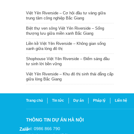
TIN NỔI BẬT
Việt Yên Riverside – Cơ hội đầu tư vàng giữa
trung tâm công nghiệp Bắc Giang
Biệt thự ven sông Việt Yên Riverside – Sống
thượng lưu giữa miền xanh Bắc Giang
Liền kề Việt Yên Riverside – Không gian sống
xanh giữa lòng đô thị
Shophouse Việt Yên Riverside – Điểm sáng đầu
tư sinh lời bền vững
Việt Yên Riverside – Khu đô thị sinh thái đẳng cấp
giữa lòng Bắc Giang
Trang chủ
Tin tức
Dự án
Pháp lý
Liên hệ
THÔNG TIN DỰ ÁN HÀ NỘI
Tel: 0986 866 790
Zalo