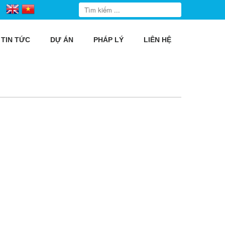
TIN TỨC
DỰ ÁN
PHÁP LÝ
LIÊN HỆ