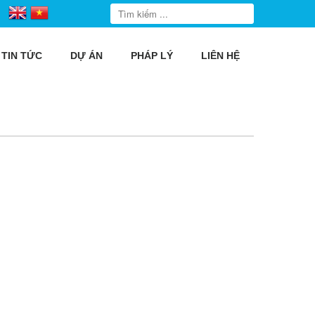
TIN TỨC
DỰ ÁN
PHÁP LÝ
LIÊN HỆ