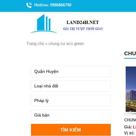
Hotline: 0986866790
Trang chủ
»
chung cư eco green
CHU
TÌM KIẾM
CHUN
Giá:
L
Vị trí: