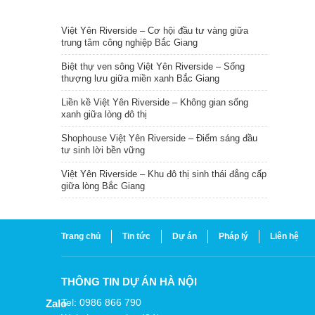
TIN NỔI BẬT
Việt Yên Riverside – Cơ hội đầu tư vàng giữa
trung tâm công nghiệp Bắc Giang
Biệt thự ven sông Việt Yên Riverside – Sống
thượng lưu giữa miền xanh Bắc Giang
Liền kề Việt Yên Riverside – Không gian sống
xanh giữa lòng đô thị
Shophouse Việt Yên Riverside – Điểm sáng đầu
tư sinh lời bền vững
Việt Yên Riverside – Khu đô thị sinh thái đẳng cấp
giữa lòng Bắc Giang
Trang chủ
Tin tức
Dự án
Pháp lý
Liên hệ
THÔNG TIN DỰ ÁN HÀ NỘI
Tel: 0986 866 790
Zalo