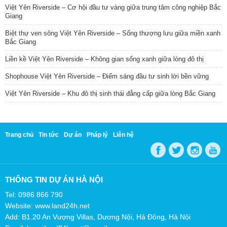
Việt Yên Riverside – Cơ hội đầu tư vàng giữa trung tâm công nghiệp Bắc
Giang
Biệt thự ven sông Việt Yên Riverside – Sống thượng lưu giữa miền xanh
Bắc Giang
Liền kề Việt Yên Riverside – Không gian sống xanh giữa lòng đô thị
Shophouse Việt Yên Riverside – Điểm sáng đầu tư sinh lời bền vững
Việt Yên Riverside – Khu đô thị sinh thái đẳng cấp giữa lòng Bắc Giang
Trang chủ
Tin tức
Dự án
Pháp lý
Liên hệ
THÔNG TIN DỰ ÁN HÀ NỘI
Tel: 0986 866 790
Website: www.land24h.net
Add: B1.20 An Vượng Villas, Dương Nội, Hà Đông, Hà Nội