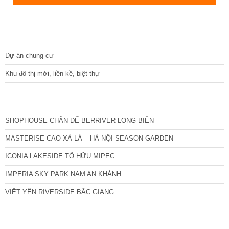
DỰ ÁN
Dự án chung cư
Khu đô thị mới, liền kề, biệt thự
CÁC DỰ ÁN MỚI NHẤT
SHOPHOUSE CHÂN ĐẾ BERRIVER LONG BIÊN
MASTERISE CAO XÀ LÁ – HÀ NỘI SEASON GARDEN
ICONIA LAKESIDE TỐ HỮU MIPEC
IMPERIA SKY PARK NAM AN KHÁNH
VIỆT YÊN RIVERSIDE BẮC GIANG
TIN NỔI BẬT