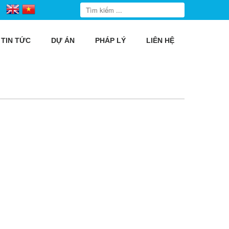
TIN TỨC
DỰ ÁN
PHÁP LÝ
LIÊN HỆ