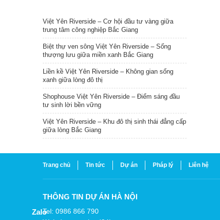
TIN NỔI BẬT
Việt Yên Riverside – Cơ hội đầu tư vàng giữa
trung tâm công nghiệp Bắc Giang
Biệt thự ven sông Việt Yên Riverside – Sống
thượng lưu giữa miền xanh Bắc Giang
Liền kề Việt Yên Riverside – Không gian sống
xanh giữa lòng đô thị
Shophouse Việt Yên Riverside – Điểm sáng đầu
tư sinh lời bền vững
Việt Yên Riverside – Khu đô thị sinh thái đẳng cấp
giữa lòng Bắc Giang
Trang chủ
Tin tức
Dự án
Pháp lý
Liên hệ
THÔNG TIN DỰ ÁN HÀ NỘI
Tel: 0986 866 790
Zalo