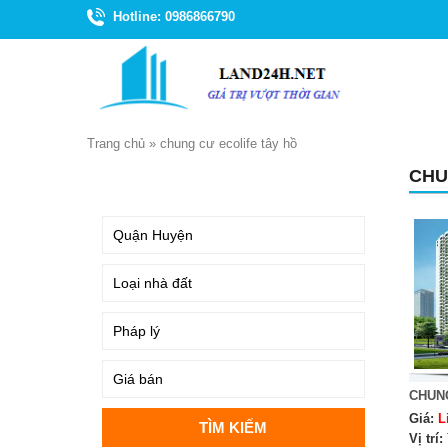
Hotline: 0986866790
Trang chủ
»
chung cư ecolife tây hồ
CHU
TÌM KIẾM
CHUN
Giá:
L
Vị trí: