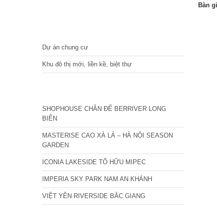
Bàn g
DỰ ÁN
Dự án chung cư
Khu đô thị mới, liền kề, biệt thự
CÁC DỰ ÁN MỚI NHẤT
SHOPHOUSE CHÂN ĐẾ BERRIVER LONG
BIÊN
MASTERISE CAO XÀ LÁ – HÀ NỘI SEASON
GARDEN
ICONIA LAKESIDE TỐ HỮU MIPEC
IMPERIA SKY PARK NAM AN KHÁNH
VIỆT YÊN RIVERSIDE BẮC GIANG