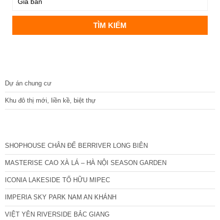
DỰ ÁN
Dự án chung cư
Khu đô thị mới, liền kề, biệt thự
CÁC DỰ ÁN MỚI NHẤT
SHOPHOUSE CHÂN ĐẾ BERRIVER LONG BIÊN
MASTERISE CAO XÀ LÁ – HÀ NỘI SEASON GARDEN
ICONIA LAKESIDE TỐ HỮU MIPEC
IMPERIA SKY PARK NAM AN KHÁNH
VIỆT YÊN RIVERSIDE BẮC GIANG