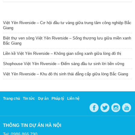
TIN NỔI BẬT
Việt Yên Riverside – Cơ hội đầu tư vàng giữa trung tâm công nghiệp Bắc
Giang
Biệt thự ven sông Việt Yên Riverside – Sống thượng lưu giữa miền xanh
Bắc Giang
Liền kề Việt Yên Riverside – Không gian sống xanh giữa lòng đô thị
Shophouse Việt Yên Riverside – Điểm sáng đầu tư sinh lời bền vững
Việt Yên Riverside – Khu đô thị sinh thái đẳng cấp giữa lòng Bắc Giang
Trang chủ
Tin tức
Dự án
Pháp lý
Liên hệ
THÔNG TIN DỰ ÁN HÀ NỘI
Tel: 0986 866 790