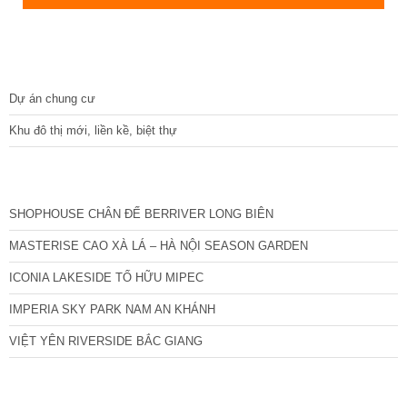
DỰ ÁN
Dự án chung cư
Khu đô thị mới, liền kề, biệt thự
CÁC DỰ ÁN MỚI NHẤT
SHOPHOUSE CHÂN ĐẾ BERRIVER LONG BIÊN
MASTERISE CAO XÀ LÁ – HÀ NỘI SEASON GARDEN
ICONIA LAKESIDE TỐ HỮU MIPEC
IMPERIA SKY PARK NAM AN KHÁNH
VIỆT YÊN RIVERSIDE BẮC GIANG
TIN NỔI BẬT