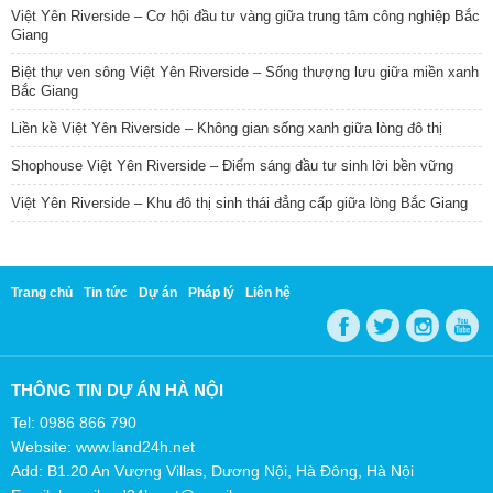
Việt Yên Riverside – Cơ hội đầu tư vàng giữa trung tâm công nghiệp Bắc
Giang
Biệt thự ven sông Việt Yên Riverside – Sống thượng lưu giữa miền xanh
Bắc Giang
Liền kề Việt Yên Riverside – Không gian sống xanh giữa lòng đô thị
Shophouse Việt Yên Riverside – Điểm sáng đầu tư sinh lời bền vững
Việt Yên Riverside – Khu đô thị sinh thái đẳng cấp giữa lòng Bắc Giang
Trang chủ
Tin tức
Dự án
Pháp lý
Liên hệ
THÔNG TIN DỰ ÁN HÀ NỘI
Tel: 0986 866 790
Website: www.land24h.net
Add: B1.20 An Vượng Villas, Dương Nội, Hà Đông, Hà Nội