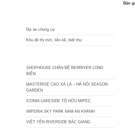
Bàn g
DỰ ÁN
Dự án chung cư
Khu đô thị mới, liền kề, biệt thự
CÁC DỰ ÁN MỚI NHẤT
SHOPHOUSE CHÂN ĐẾ BERRIVER LONG
BIÊN
MASTERISE CAO XÀ LÁ – HÀ NỘI SEASON
GARDEN
ICONIA LAKESIDE TỐ HỮU MIPEC
IMPERIA SKY PARK NAM AN KHÁNH
VIỆT YÊN RIVERSIDE BẮC GIANG