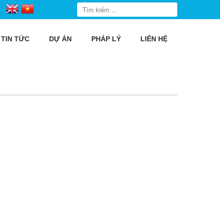
TIN TỨC
DỰ ÁN
PHÁP LÝ
LIÊN HỆ