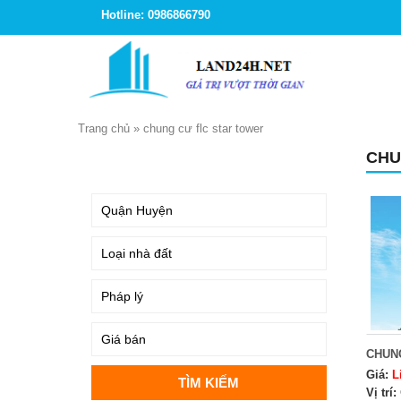
Hotline: 0986866790
Trang chủ
»
chung cư flc star tower
CHU
TÌM KIẾM
CHUN
Giá:
L
Vị trí: