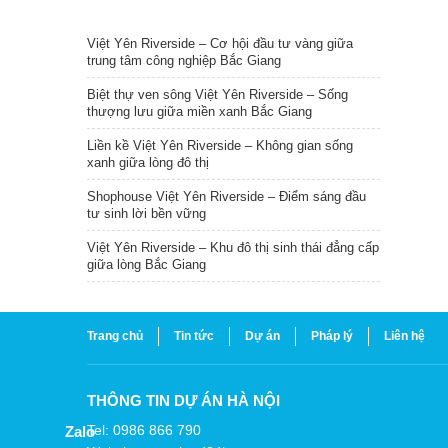
TIN NỔI BẬT
Việt Yên Riverside – Cơ hội đầu tư vàng giữa
trung tâm công nghiệp Bắc Giang
Biệt thự ven sông Việt Yên Riverside – Sống
thượng lưu giữa miền xanh Bắc Giang
Liền kề Việt Yên Riverside – Không gian sống
xanh giữa lòng đô thị
Shophouse Việt Yên Riverside – Điểm sáng đầu
tư sinh lời bền vững
Việt Yên Riverside – Khu đô thị sinh thái đẳng cấp
giữa lòng Bắc Giang
Trang chủ
Tin tức
Dự án
Pháp lý
Liên hệ
THÔNG TIN DỰ ÁN HÀ NỘI
Tel: 0986 866 790
Zalo