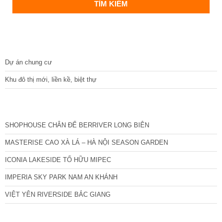
DỰ ÁN
Dự án chung cư
Khu đô thị mới, liền kề, biệt thự
CÁC DỰ ÁN MỚI NHẤT
SHOPHOUSE CHÂN ĐẾ BERRIVER LONG BIÊN
MASTERISE CAO XÀ LÁ – HÀ NỘI SEASON GARDEN
ICONIA LAKESIDE TỐ HỮU MIPEC
IMPERIA SKY PARK NAM AN KHÁNH
VIỆT YÊN RIVERSIDE BẮC GIANG
TIN NỔI BẬT