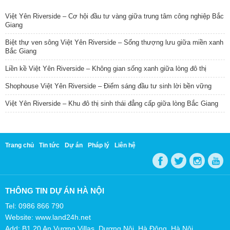
Việt Yên Riverside – Cơ hội đầu tư vàng giữa trung tâm công nghiệp Bắc
Giang
Biệt thự ven sông Việt Yên Riverside – Sống thượng lưu giữa miền xanh
Bắc Giang
Liền kề Việt Yên Riverside – Không gian sống xanh giữa lòng đô thị
Shophouse Việt Yên Riverside – Điểm sáng đầu tư sinh lời bền vững
Việt Yên Riverside – Khu đô thị sinh thái đẳng cấp giữa lòng Bắc Giang
Trang chủ
Tin tức
Dự án
Pháp lý
Liên hệ
THÔNG TIN DỰ ÁN HÀ NỘI
Tel: 0986 866 790
Website: www.land24h.net
Add: B1.20 An Vượng Villas, Dương Nội, Hà Đông, Hà Nội